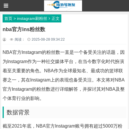
首页
>
instagram刷粉丝
正文
nba官方ins粉丝数
阅读：
2025-08-28 09:34:22
NBA官方Instagram的粉丝数一直是一个备受关注的话题，因
为Instagram作为一种社交媒体平台，在当今数字化时代扮演
着至关重要的角色。NBA作为全球最知名、最成功的篮球联
赛之一，其在Instagram上的表现也备受关注。本文将对NBA
官方Instagram的粉丝数进行详细解答，并探讨其对NBA及整
个体育行业的影响。
数据背景
截至2021年底，NBA官方Instagram账号拥有超过5000万粉