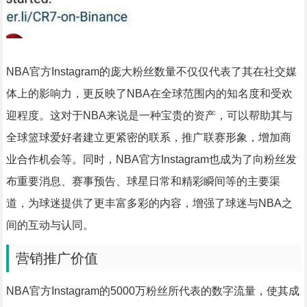
NBA官方Instagram的庞大粉丝数量不仅仅代表了其在社交媒
体上的影响力，更反映了NBA在全球范围内的知名度和受欢
迎程度。这对于NBA来说是一种宝贵的资产，可以帮助其与
全球篮球爱好者建立更紧密的联系，推广联赛形象，增加商
业合作机会等。同时，NBA官方Instagram也成为了向粉丝发
布重要消息、赛事预告、球星日常和精彩瞬间等的主要渠
道，为球迷提供了更丰富多彩的内容，增强了球迷与NBA之
间的互动与认同。
营销推广价值
NBA官方Instagram的5000万粉丝所代表的数字流量，使其成