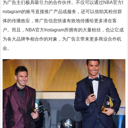
为广告主们极具吸引力的合作伙伴。不仅可以通过NBA官方I
nstagram的账号直接推广产品或服务，还可以借助其粉丝群
体的传播效应，将广告信息快速有效地传播给更多潜在客
户。而且，NBA官方Instagram所拥有的大量粉丝，也让它成
为各大品牌争相合作的对象，为广告主带来更多商业合作机
会。