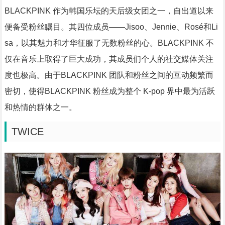
BLACKPINK 作为韩国乐坛的天后级女团之一，自出道以来
便备受粉丝瞩目。其四位成员——Jisoo、Jennie、Rosé和Li
sa，以其魅力和才华征服了无数粉丝的心。BLACKPINK 不
仅在音乐上取得了巨大成功，其成员们个人的社交媒体关注
度也极高。由于BLACKPINK 团队和粉丝之间的互动频繁而
密切，使得BLACKPINK 粉丝成为整个 K-pop 界中最为活跃
和热情的群体之一。
TWICE